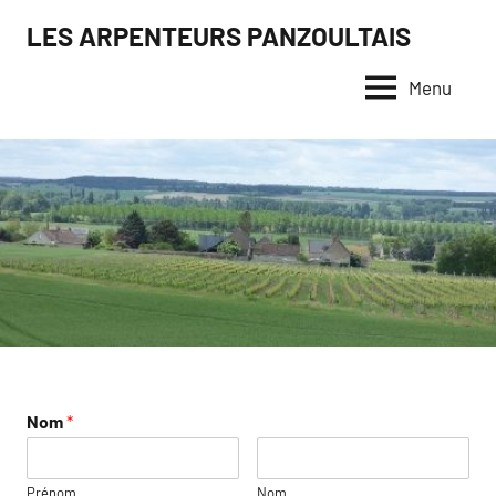
Aller
LES ARPENTEURS PANZOULTAIS
au
contenu
Menu
Nom
*
Prénom
Nom